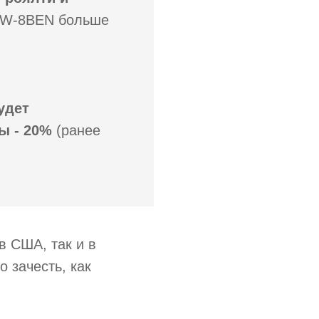
 W-8BEN больше
удет
ы - 20%
(ранее
в США, так и в
о зачесть, как