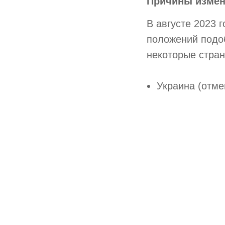
Причины измен
В августе 2023 
положений подоб
некоторые стра
Украина (отме
Латвия (отмен
Дания (отмене
Австрия (прио
Франция (прио
Intermark уже м
Мы готовы помо
изменениями.