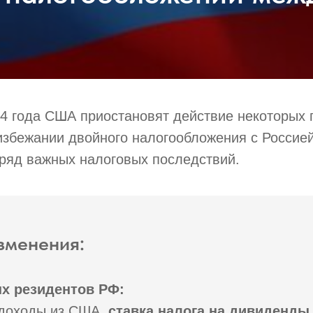
24 года США приостановят действие некоторых
збежании двойного налогообложения с Россией
 ряд важных налоговых последствий.
зменения:
х резидентов РФ:
 доходы из США,
ставка налога на дивиденды,