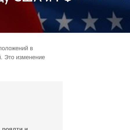
 положений в
. Это изменение
 роялти и