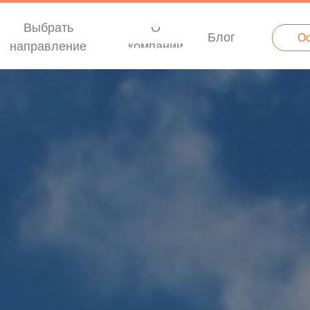
Выбрать
О
Блог
Ос
направление
компании