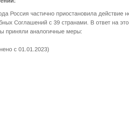
ений:
года Россия частично приостановила действие 
ных Соглашений с 39 странами. В ответ на эт
ны приняли аналогичные меры:
нено с 01.01.2023)
ено с 01.01.2024)
но с 01.01.2024)
становлено частично с 06.12.2023)
становлено частично с 08.08.2023)
ного лет помогает с налоговыми вопросами пр
чь в любых ситуациях, связанных с новыми 