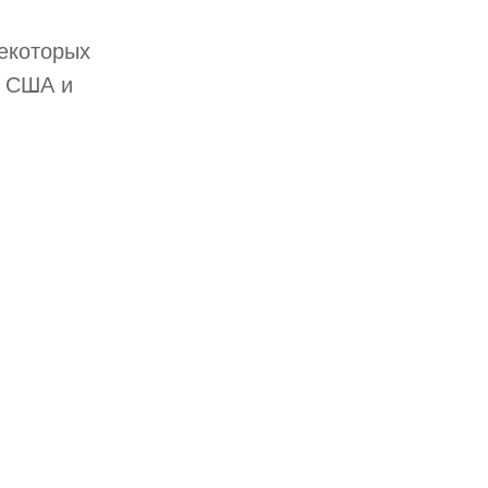
некоторых
о США и
и релокации.
налоговыми